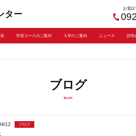
お電話
ンター
09
特長
学習コースのご案内
入学のご案内
ニュース
説明
ブログ
BLOG
04/12
ブログ
式