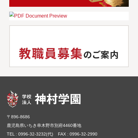
〒896-8686
鹿児島県いちき串木野市別府4460番地
TEL : 0996-32-3232(代)
FAX : 0996-32-2990