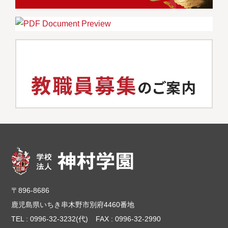
〒896-8686
鹿児島県いちき串木野市別府4460番地
TEL : 0996-32-3232(代)
FAX : 0996-32-2990