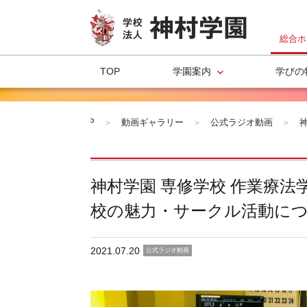
総合ホ
TOP
学園案内
学びの
総合ホームページ
TOP
＞
動画ギャラリー
＞
公式ラジオ動画
＞
神村学園 専修学校 作業療法
校の魅力・サークル活動に
2021.07.20
公式ラジオ動画