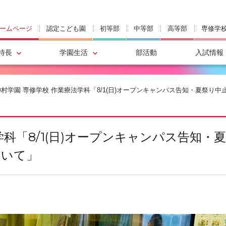
ームページ
認定こども園
初等部
中等部
高等部
専修学
特長
学園生活
部活動
入試情報
神村学園 専修学校 作業療法学科「8/1(日)オープンキャンパス告知・夏祭
学科「8/1(日)オープンキャンパス告知
ついて」