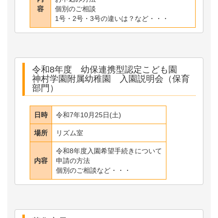
容
個別のご相談
1号・2号・3号の違いは？など・・・
令和8年度 幼保連携型認定こども園
神村学園附属幼稚園 入園説明会（保育
部門）
日時
令和7年10月25日(土)
場所
リズム室
令和8年度入園希望手続きについて
内容
申請の方法
個別のご相談など・・・