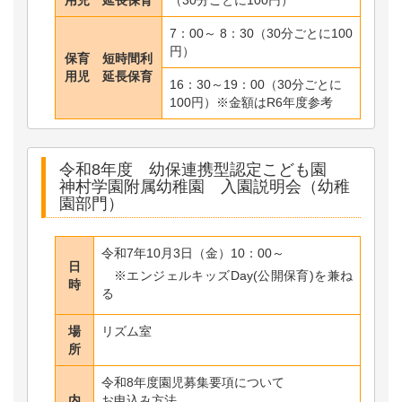
7：00～ 8：30（30分ごとに100
円）
保育 短時間利
用児 延長保育
16：30～19：00（30分ごとに
100円）※金額はR6年度参考
令和8年度 幼保連携型認定こども園
神村学園附属幼稚園 入園説明会（幼稚
園部門）
令和7年10月3日（金）10：00～
日
※エンジェルキッズDay(公開保育)を兼ね
時
る
場
リズム室
所
令和8年度園児募集要項について
内
お申込み方法