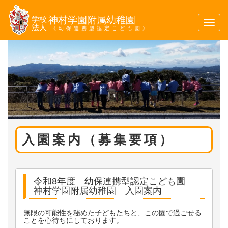
学校
神村学園附属幼稚園
Toggl
法人
《幼保連携型認定こども園》
navig
入園案内（募集要項）
令和8年度 幼保連携型認定こども園
神村学園附属幼稚園 入園案内
無限の可能性を秘めた子どもたちと、この園で過ごせる
ことを心待ちにしております。