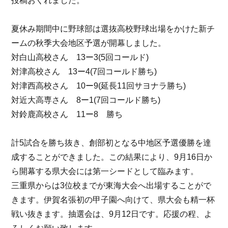
投稿おくれました。
夏休み期間中に野球部は選抜高校野球出場をかけた新チ
ームの秋季大会地区予選が開幕しました。
対白山高校さん 13ー3(5回コールド)
対津高校さん 13ー4(7回コールド勝ち)
対津西高校さん 10ー9(延長11回サヨナラ勝ち)
対近大高専さん 8ー1(7回コールド勝ち)
対鈴鹿高校さん 11ー8 勝ち
計5試合を勝ち抜き、創部初となる中地区予選優勝を達
成することができました。この結果により、9月16日か
ら開幕する県大会には第一シードとして臨みます。
三重県からは3位校までが東海大会へ出場することがで
きます。伊賀名張初の甲子園へ向けて、県大会も精一杯
戦い抜きます。抽選会は、9月12日です。応援の程、よ