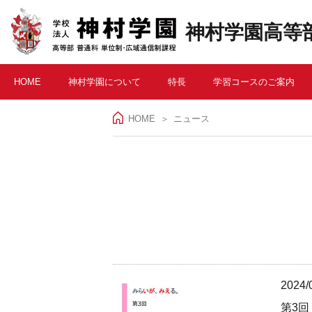
神村学園高等部
HOME
神村学園について
特長
学習コースのご案内
HOME
＞
ニュース
2024/
第3