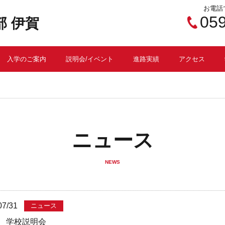
お電話
05
 伊賀
入学のご案内
説明会/イベント
進路実績
アクセス
ニュース
NEWS
07/31
ニュース
回 学校説明会