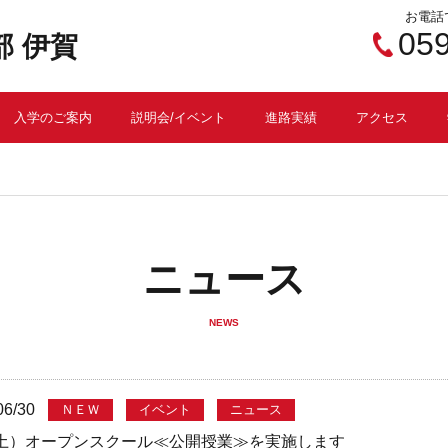
お電話
05
 伊賀
入学のご案内
説明会/イベント
進路実績
アクセス
ニュース
NEWS
06/30
ＮＥＷ
イベント
ニュース
（土）オープンスクール≪公開授業≫を実施します