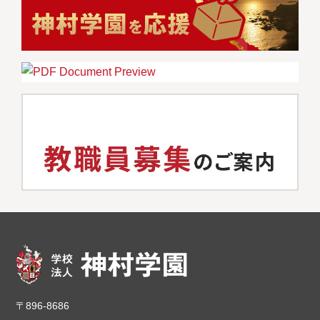
〒896-8686