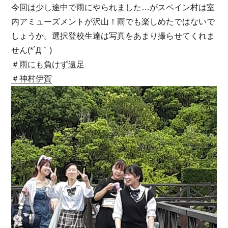
今回は少し途中で雨にやられました…がスペイン村は室
内アミューズメントが沢山！雨でも楽しめたではないで
しょうか。選択登校生達は写真をあまり撮らせてくれま
せん(*´Д｀)
＃雨にも負けず遠足
＃神村伊賀