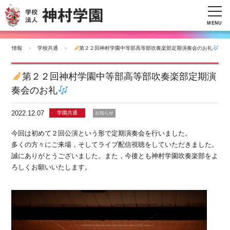
MENU
新着情報
＞
学校共通
＞
第２２回神村学園中等部高等部吹奏楽部定期演奏会のお礼
第２２回神村学園中等部高等部吹奏楽部定期演
奏会のお礼
2022.12.07
学園共通
お知らせ
今回は初めて２回公演という形で定期演奏会を行いました。
多くの方々にご来場，そしてライブ配信視聴をしていただきました。
誠にありがとうございました。また，今後とも神村学園吹奏楽部をよ
ろしくお願いいたします。