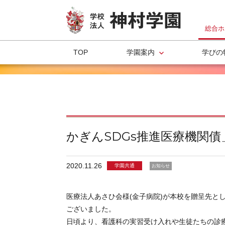
総合ホ
TOP
学園案内
学びの
かぎんSDGs推進医療機関
2020.11.26
学園共通
お知らせ
医療法人あさひ会様(金子病院)が本校を贈呈先と
ございました。
日頃より、看護科の実習受け入れや生徒たちの診