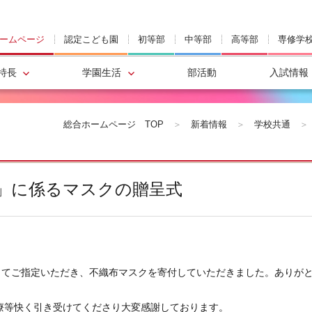
ームページ
認定こども園
初等部
中等部
高等部
専修学
特長
学園生活
部活動
入試情報
総合ホームページ
TOP
＞
新着情報
＞
学校共通
＞
債」に係るマスクの贈呈式
してご指定いただき、不織布マスクを寄付していただきました。ありが
療等快く引き受けてくださり大変感謝しております。