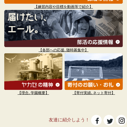
【練習内容や目標を動画等で紹介】
【各部への応援､随時募集中】
【理念､学園概要】
【寄付実績､ネット寄付】
友達に紹介しよう！