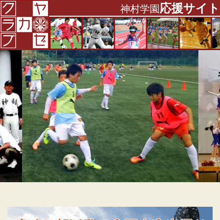
応援サイト
コ
神村学園
ン
テ
ン
ツ
へ
ス
キ
ッ
プ