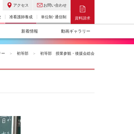
アクセス
お問い合わせ
校
准看護師養成
単位制･通信制
資料請求
新着情報
動画ギャラリー
リー
＞
初等部
＞
初等部 授業参観・後援会総会