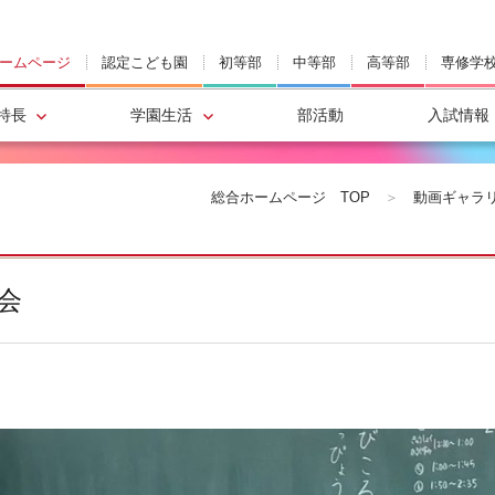
ームページ
認定こども園
初等部
中等部
高等部
専修学
特長
学園生活
部活動
入試情報
総合ホームページ
TOP
＞
動画ギャラ
会