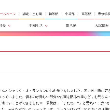
ームページ
認定こども園
初等部
中等部
高等部
専修学
特長
学園生活
部活動
入試情報
＊
んとジャック・オ・ランタンのお面作りをしました。黒い画用紙に好
作っていました。切るのが難しい部分やお面を貼る作業など，お兄さん
過ごすことができました☆ 最後は，「またね～!!」と元気いっぱい
した。みんなが作ったジャック・オ・ランタンはバザーのときにゆり組