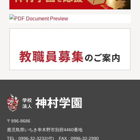
〒896-8686
鹿児島県いちき串木野市別府4460番地
TEL : 0996-32-3232(代)
FAX : 0996-32-2990