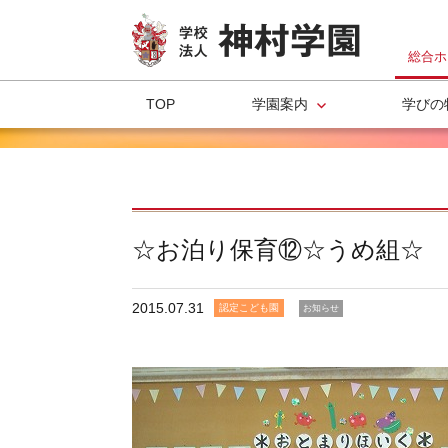
総合ホ
TOP
学園案内
学びの
☆お泊り保育⑫☆うめ組☆
2015.07.31
認定こども園
お知らせ