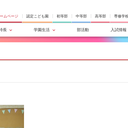
ームページ
認定こども園
初等部
中等部
高等部
専修学
特長
学園生活
部活動
入試情報