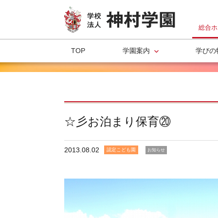
総合ホ
TOP
学園案内
学びの
☆彡お泊まり保育⑳
2013.08.02
認定こども園
お知らせ