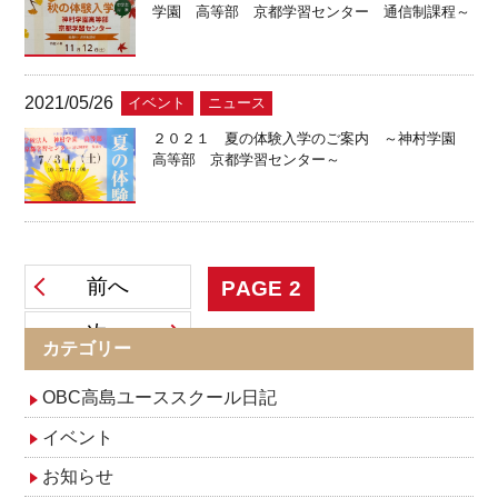
学園 高等部 京都学習センター 通信制課程～
2021/05/26
イベント
ニュース
２０２１ 夏の体験入学のご案内 ～神村学園
高等部 京都学習センター～
投
前へ
PAGE
2
次へ
稿
カテゴリー
ナ
OBC高島ユーススクール日記
イベント
ビ
お知らせ