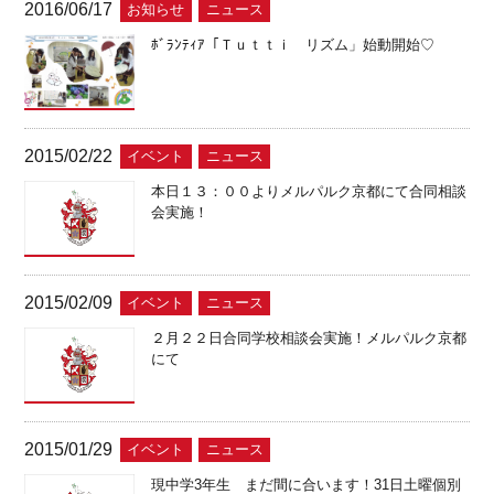
2016/06/17
お知らせ
ニュース
ﾎﾞﾗﾝﾃｨｱ「Ｔｕｔｔｉ リズム」始動開始♡
2015/02/22
イベント
ニュース
本日１３：００よりメルパルク京都にて合同相談
会実施！
2015/02/09
イベント
ニュース
２月２２日合同学校相談会実施！メルパルク京都
にて
2015/01/29
イベント
ニュース
現中学3年生 まだ間に合います！31日土曜個別