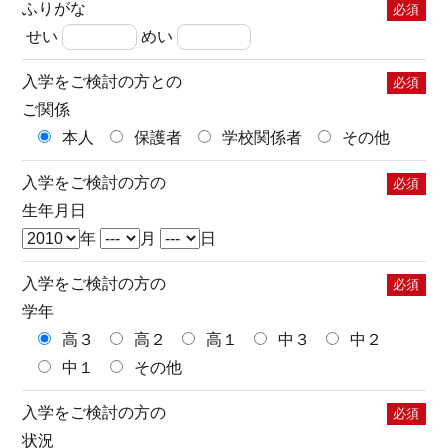
ふりがな
必須
せい
めい
入学をご検討の方との
必須
ご関係
本人
保護者
学校関係者
その他
入学をご検討の方の
必須
生年月日
年
月
日
入学をご検討の方の
必須
学年
高３
高２
高１
中３
中２
中１
その他
入学をご検討の方の
必須
状況