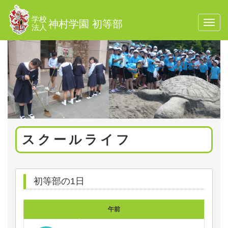
学校
神村学園 初等部
Toggl
法人
navig
スクールライフ
初等部の1日
午前