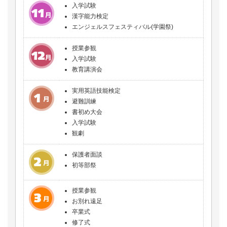
入学試験
漢字能力検定
エンジェルスフェスティバル(学園祭)
授業参観
入学試験
教育講演会
実用英語技能検定
避難訓練
書初め大会
入学試験
観劇
保護者面談
初等部祭
授業参観
お別れ遠足
卒業式
修了式