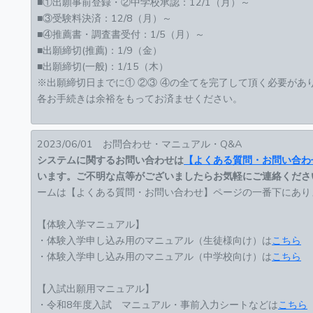
■①出願事前登録・②中学校承認：12/1（月）～
■③受験料決済：12/8（月）～
■④推薦書・調査書受付：1/5（月）～
■出願締切(推薦)：1/9（金）
■出願締切(一般)：1/15（木）
※出願締切日までに① ②③ ④の全てを完了して頂く必要があ
各お手続きは余裕をもってお済ませください。
2023/06/01 お問合わせ・マニュアル・Q&A
システムに関するお問い合わせは
【よくある質問・お問い合わ
います。ご不明な点等がございましたらお気軽にご連絡くださ
ームは【よくある質問・お問い合わせ】ページの一番下にあり
【体験入学マニュアル】
・体験入学申し込み用のマニュアル（生徒様向け）は
こちら
・体験入学申し込み用のマニュアル（中学校向け）は
こちら
【入試出願用マニュアル】
・令和8年度入試 マニュアル・事前入力シートなどは
こちら