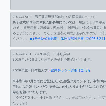
2026/07/02 男子硬式野球部体験入部 同意書について
男子硬式野球部の体験入部参加について
は，規定により本県及
ので，
鹿児島県，宮崎県，熊本県，沖縄県の中学校出身者に
めご了承ください。 また，保護者の同意が必要ですので，下
ください。
■ (男子硬式野球部）体験入部同意書【2026.8.29
2026/05/11 2026年度一日体験入学
2026年5月18日よりお申込み受付を開始いたします。
2026年度一日体験入学
→案内チラシ・詳細はこちら
※令和8年3月までにご登録頂いた生徒アカウントは、令和8年
申込にはご利用いただけません。恐れ入りますが「はじめての
録をお願いいたします。
（令和8年3月の「中2対象見学会」にご参加頂いた方も、再
たします）