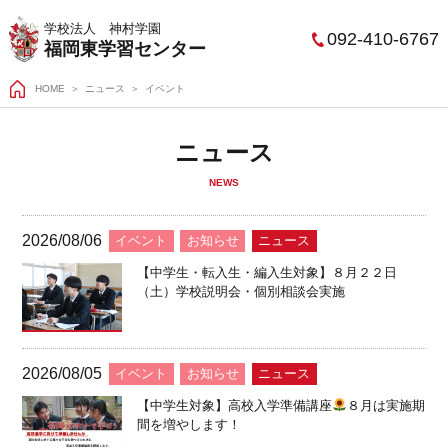
学校法人 神村学園
092-410-6767
福岡東学習センター
HOME
＞
ニュース
イベント
ニュース
NEWS
2026/08/06
イベント
お知らせ
ニュース
【中学生・転入生・編入生対象】８月２２日
（土）学校説明会・個別相談会実施
2026/08/05
イベント
お知らせ
ニュース
【中学生対象】高校入学準備講座
８月は実施期
間を増やします！