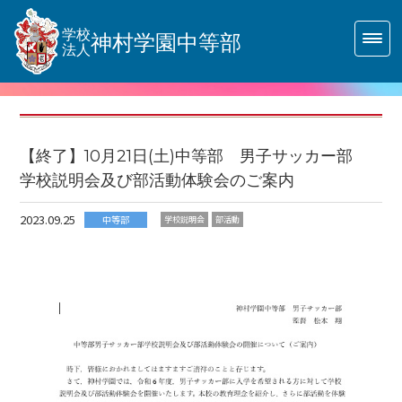
学校
神村学園中等部
法人
【終了】10月21日(土)中等部 男子サッカー部
学校説明会及び部活動体験会のご案内
2023.09.25
中等部
学校説明会
部活動