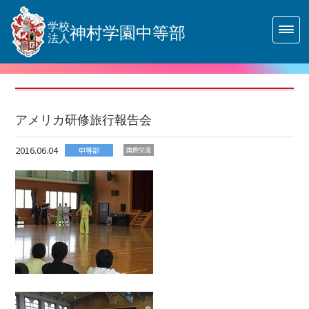
学校
神村学園中等部
法人
アメリカ研修旅行報告会
2016.06.04
中等部
国際交流