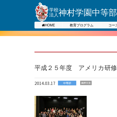
神村学園中等部
学校
法人
HOME
教育プログラム
コー
平成２５年度 アメリカ研
2014.03.17
中等部
国際交流