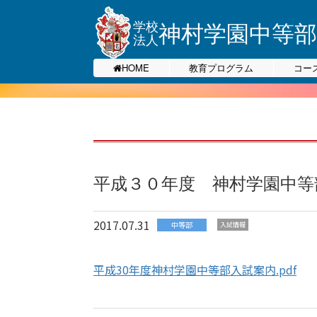
神村学園中等部
学校
法人
HOME
教育プログラム
コー
平成３０年度 神村学園中等
2017.07.31
中等部
入試情報
平成30年度神村学園中等部入試案内.pdf