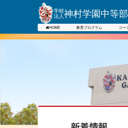
神村学園中等部
学校
法人
HOME
教育プログラム
コー
新着情報