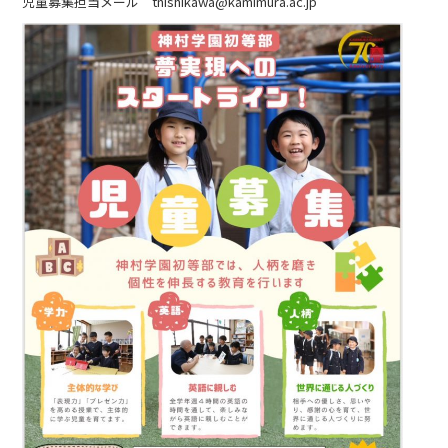
児童募集担当メール tnishikawa@kamimura.ac.jp