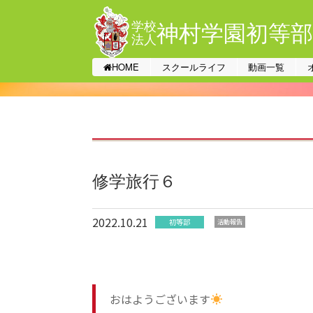
神村学園初等部
学校
法人
HOME
スクールライフ
動画一覧
修学旅行６
2022.10.21
初等部
活動報告
おはようございます